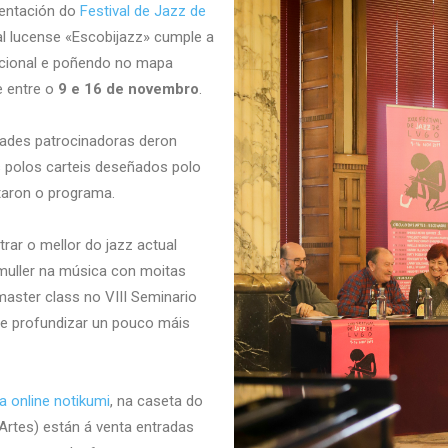
sentación do
Festival de Jazz de
l lucense «Escobijazz» cumple a
nacional e poñendo no mapa
e entre o
9 e 16 de novembro
.
idades patrocinadoras deron
polos carteis deseñados polo
taron o programa.
rar o mellor do jazz actual
 muller na música con moitas
 master class no VIII Seminario
de profundizar un pouco máis
a online notikumi
, na caseta do
 Artes) están á venta entradas