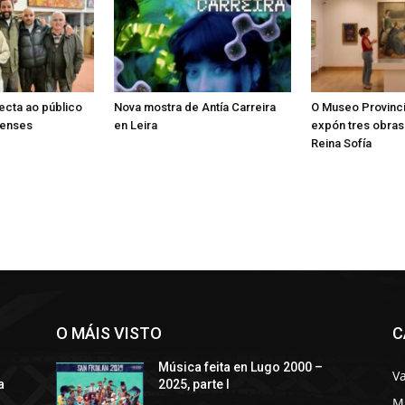
ecta ao público
Nova mostra de Antía Carreira
O Museo Provinci
censes
en Leira
expón tres obra
Reina Sofía
O MÁIS VISTO
C
Música feita en Lugo 2000 –
Va
a
2025, parte I
M