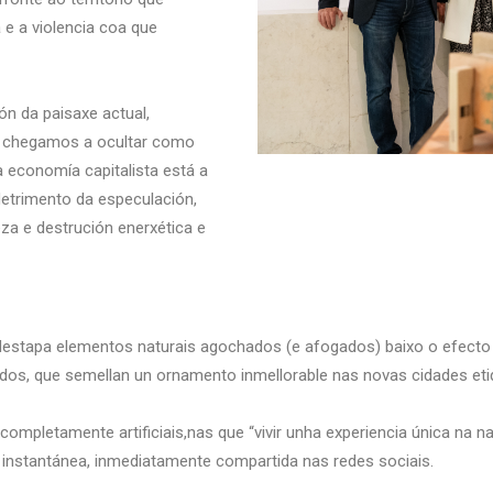
 e a violencia coa que
ión da paisaxe actual,
ue chegamos a ocultar como
a economía capitalista está a
etrimento da especulación,
a e destrución enerxética e
destapa elementos naturais agochados (e afogados) baixo o efecto 
dos, que semellan un ornamento inmellorable nas novas cidades et
ompletamente artificiais,nas que “vivir unha experiencia única na n
 instantánea, inmediatamente compartida nas redes sociais.