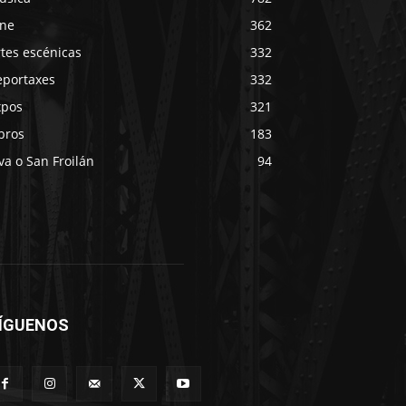
ine
362
tes escénicas
332
eportaxes
332
xpos
321
bros
183
va o San Froilán
94
ÍGUENOS