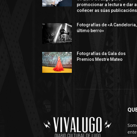
promocionar a lectura e dar a
coñecer as súas publicación
Fotografías de «A Candeloria,
último berro»
Fotografías da Gala dos
Premios Mestre Mateo
QU
Somo
ente