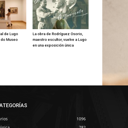
al de Lugo
La obra de Rodríguez Osorio,
s do Museo
maestro escultor, vuelve a Lugo
en una exposición única
ATEGORÍAS
rios
1096
úsica
782