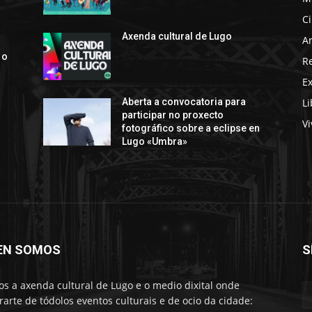
C
s
Axenda cultural de Lugo
Ar
 o
R
E
Li
Aberta a convocatoria para
participar no proxecto
Vi
fotográfico sobre a eclipse en
Lugo «Umbra»
EN SOMOS
S
s a axenda cultural de Lugo e o medio dixital onde
rarte de tódolos eventos culturais e de ocio da cidade: