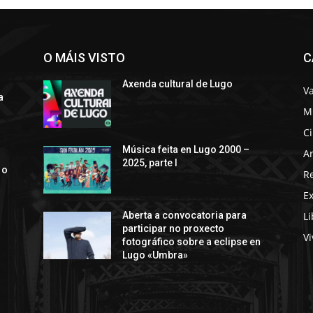
O MÁIS VISTO
C
Axenda cultural de Lugo
Va
a
M
C
s
Música feita en Lugo 2000 –
Ar
2025, parte I
 o
R
E
Li
Aberta a convocatoria para
participar no proxecto
Vi
fotográfico sobre a eclipse en
Lugo «Umbra»