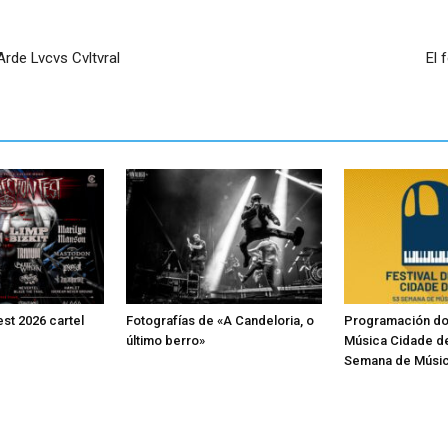
rde Lvcvs Cvltvral
El 
st 2026 cartel
Fotografías de «A Candeloria, o
Programación do 
último berro»
Música Cidade d
Semana de Músic