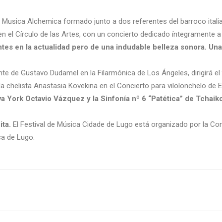
po Musica Alchemica formado junto a dos referentes del barroco itali
en el Círculo de las Artes, con un concierto dedicado íntegramente 
tes en la actualidad pero de una indudable belleza sonora. Una
ente de Gustavo Dudamel en la Filarmónica de Los Ángeles, dirigirá el
a chelista Anastasia Kovekina en el Concierto para vilolonchelo de 
 York Octavio Vázquez y la Sinfonía nº 6 “Patética” de Tchaik
ita.
El Festival de Música Cidade de Lugo está organizado por la Co
ca de Lugo.