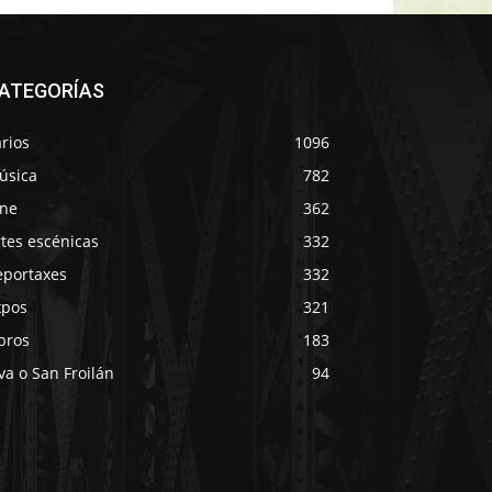
ATEGORÍAS
rios
1096
úsica
782
ine
362
tes escénicas
332
eportaxes
332
xpos
321
bros
183
va o San Froilán
94