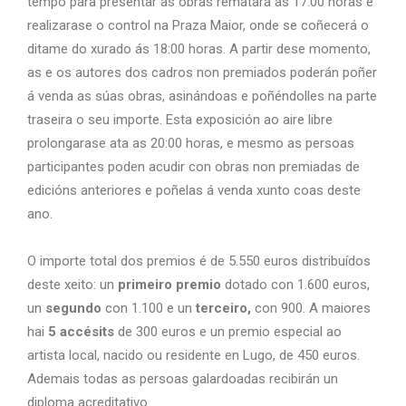
tempo para presentar as obras rematará ás 17:00 horas e
realizarase o control na Praza Maior, onde se coñecerá o
ditame do xurado ás 18:00 horas. A partir dese momento,
as e os autores dos cadros non premiados poderán poñer
á venda as súas obras, asinándoas e poñéndolles na parte
traseira o seu importe. Esta exposición ao aire libre
prolongarase ata as 20:00 horas, e mesmo as persoas
participantes poden acudir con obras non premiadas de
edicións anteriores e poñelas á venda xunto coas deste
ano.
O importe total dos premios é de 5.550 euros distribuídos
deste xeito: un
primeiro premio
dotado con 1.600 euros,
un
segundo
con 1.100 e un
terceiro,
con 900. A maiores
hai
5 accésits
de 300 euros e un premio especial ao
artista local, nacido ou residente en Lugo, de 450 euros.
Ademais todas as persoas galardoadas recibirán un
diploma acreditativo.