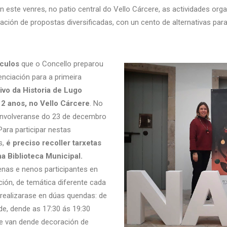
on este venres, no patio central do Vello Cárcere, as actividades o
ción de propostas diversificadas, con un cento de alternativas pa
culos
que o Concello preparou
enciación para a primeira
ivo da Historia de Lugo
12 anos, no Vello Cárcere
. No
senvolveranse do 23 de decembro
Para participar nestas
s,
é preciso recoller tarxetas
a Biblioteca Municipal.
nas e nenos participantes en
ión, de temática diferente cada
 realizarase en dúas quendas: de
rde, dende as 17:30 ás 19:30
ue van dende decoración de