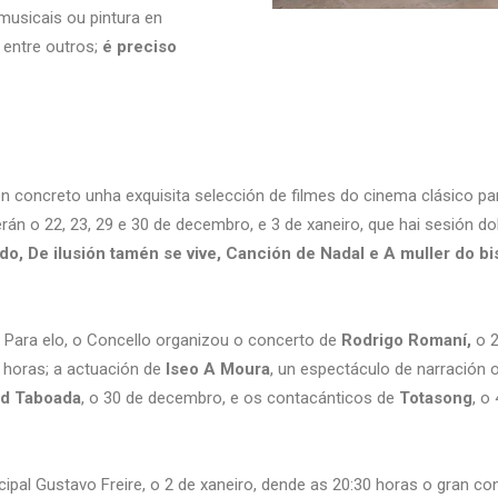
musicais ou pintura en
 entre outros;
é preciso
 concreto unha exquisita selección de filmes do cinema clásico par
rán o 22, 23, 29 e 30 de decembro, e 3 de xaneiro, que hai sesión do
do, De ilusión tamén se vive, Canción de Nadal e A muller do bi
Para elo, o Concello organizou o concerto de
Rodrigo Romaní,
o 2
horas; a actuación de
Iseo A Moura
, un espectáculo de narración 
id Taboada
, o 30 de decembro, e os contacánticos de
Totasong
, o
pal Gustavo Freire, o 2 de xaneiro, dende as 20:30 horas o gran c