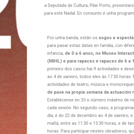
a Deputada de Cultura, Pilar Porto, presentar
para este Nadal. En conxunto é unha programa
Por unha banda, están os
xogos e espectá
para pasar estas datas en familia, con difer
infancia,
de 0 a 6 anos, no Museo Interact
(MIHL) e para rapaces e rapaces de 6 a 
primeiro dos casos hai 9 actividades e de
ao 4 de xaneiro, todos eles ás 17:30 horas. 
actividades de teatro, música e monicreque
de pase na propia semana da actuación n
Establécense en 35 o número máximo de ne
cada sesión. No segundo caso, a programac
día, é do 22 de decembro ao 4 de xaeniro; e
mañá, entre as 11:30 e 13:30 horas, e de ta
horas. Para participar nestes obradoiros, q