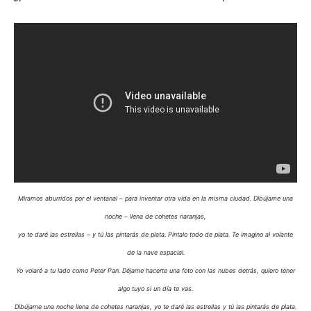
Miramos aburridos por el ventanal – para inventar otra vida en la misma ciudad. Dibújame una
noche – llena de cohetes naranjas,
yo te daré las estrellas – y tú las pintarás de plata. Píntalo todo de plata. Te imagino al volante
de la nave espacial.
Yo volaré a tu lado como Peter Pan. Déjame hacerte una foto con las nubes detrás, quiero tener
algo tuyo si un día te vas.
Dibújame una noche llena de cohetes naranjas, yo te daré las estrellas y tú las pintarás de plata.