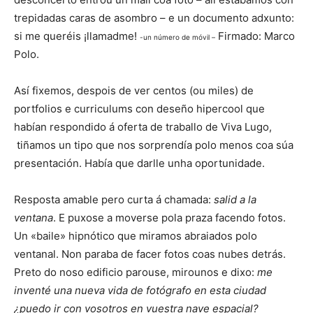
trepidadas caras de asombro – e un documento adxunto:
si me queréis ¡llamadme!
Firmado: Marco
-un número de móvil –
Polo.
Así fixemos, despois de ver centos (ou miles) de
portfolios e curriculums con deseño hipercool que
habían respondido á oferta de traballo de Viva Lugo,
tiñamos un tipo que nos sorprendía polo menos coa súa
presentación. Había que darlle unha oportunidade.
Resposta amable pero curta á chamada:
salid a la
ventana
. E puxose a moverse pola praza facendo fotos.
Un «baile» hipnótico que miramos abraiados polo
ventanal. Non paraba de facer fotos coas nubes detrás.
Preto do noso edificio parouse, mirounos e dixo:
me
inventé una nueva vida de fotógrafo en esta ciudad
¿puedo ir con vosotros en vuestra nave espacial?