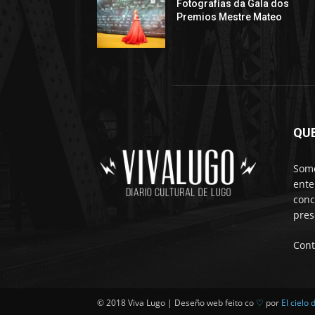
Fotografías da Gala dos
Premios Mestre Mateo
QU
Somo
ente
conc
pres
Cont
© 2018 Viva Lugo | Deseño web feito co
♡
por
El cielo 