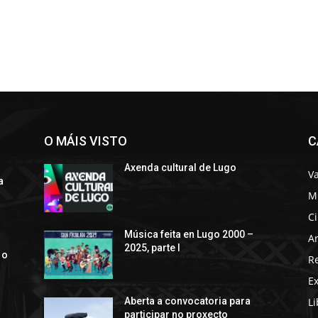
O MÁIS VISTO
C
Axenda cultural de Lugo
Va
a
M
C
s
Música feita en Lugo 2000 –
Ar
2025, parte I
 o
R
E
Li
Aberta a convocatoria para
participar no proxecto