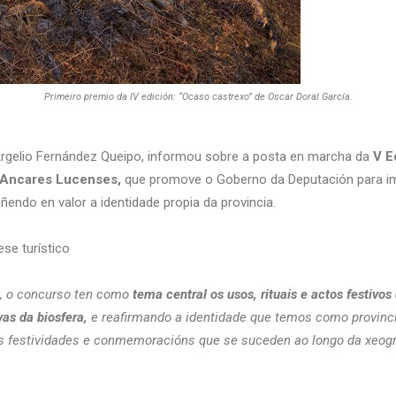
Primeiro premio da IV edición: “Ocaso castrexo” de Oscar Doral García.
rgelio Fernández Queipo, informou sobre a posta en marcha da
V Ed
s Ancares Lucenses,
que promove o Goberno da Deputación para imp
ñendo en valor a identidade propia da provincia.
ese turístico
, o concurso ten como
t
ema central os usos, rituais e actos festivo
vas da biosfera,
e reafirmando a identidade que temos como provincia
s festividades e conmemoracións que se suceden ao longo da xeogr