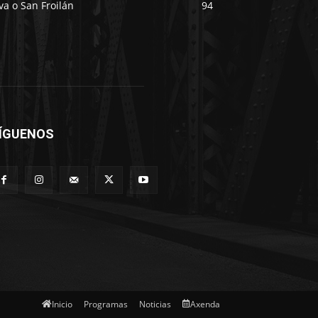
va o San Froilán
94
ÍGUENOS
Inicio
Programas
Noticias
Axenda