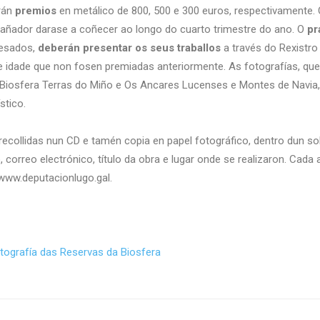
irán
premios
en metálico de 800, 500 e 300 euros, respectivamente.
O gañador darase a coñecer ao longo do cuarto trimestre do ano. O
pr
resados,
deberán presentar os seus traballos
a través do Rexistro
 idade que non fosen premiadas anteriormente. As fotografías, que
da Biosfera Terras do Miño e Os Ancares Lucenses e Montes de Navi
stico.
recollidas nun CD e tamén copia en papel fotográfico, dentro dun s
 correo electrónico, título da obra e lugar onde se realizaron. Cada
ww.deputacionlugo.gal.
tografía das Reservas da Biosfera