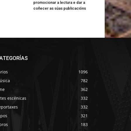
promocionar a lectura e dar a
coñecer as súas publicacións
ATEGORÍAS
rios
1096
úsica
782
ine
362
tes escénicas
332
eportaxes
332
xpos
321
bros
183