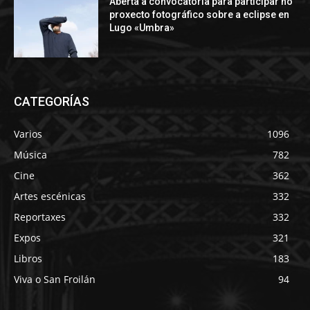
Aberta a convocatoria para participar no
proxecto fotográfico sobre a eclipse en
Lugo «Umbra»
CATEGORÍAS
Varios
1096
Música
782
Cine
362
Artes escénicas
332
Reportaxes
332
Expos
321
Libros
183
Viva o San Froilán
94