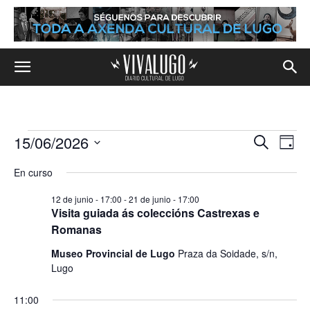
15/06/2026
Eventos
Na
Navega
Buscar
Día
de
Selecciona
en
de
En curso
la
vis
fecha.
búsqu
15
12 de junio - 17:00
-
21 de junio - 17:00
de
Visita guiada ás coleccións Castrexas e
y
de
Eve
Romanas
vistas
junio,
Museo Provincial de Lugo
Praza da Soidade, s/n,
Lugo
de
2026
Evento
11:00