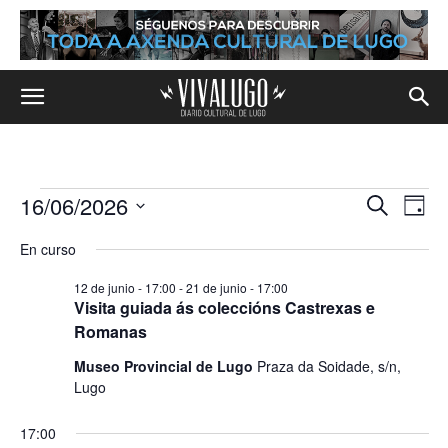
16/06/2026
Eventos
Na
Navega
Buscar
Día
de
Selecciona
en
de
En curso
la
vis
fecha.
búsqu
16
12 de junio - 17:00
-
21 de junio - 17:00
de
Visita guiada ás coleccións Castrexas e
y
de
Eve
Romanas
vistas
junio,
Museo Provincial de Lugo
Praza da Soidade, s/n,
Lugo
de
2026
Evento
17:00