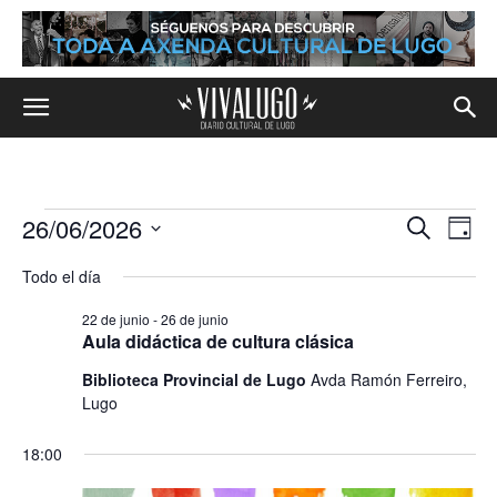
26/06/2026
Eventos
Na
Navega
Buscar
Día
de
Selecciona
en
de
Todo el día
la
vis
fecha.
búsqu
26
22 de junio
-
26 de junio
de
Aula didáctica de cultura clásica
y
de
Eve
Biblioteca Provincial de Lugo
Avda Ramón Ferreiro,
vistas
junio,
Lugo
de
2026
18:00
Evento