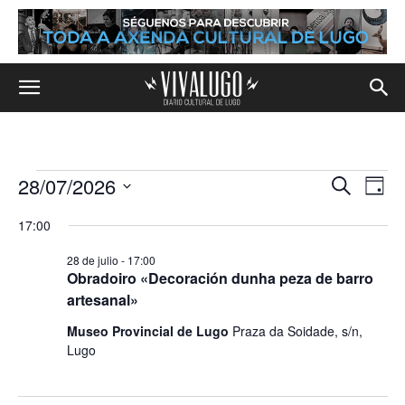
28/07/2026
Eventos
Na
Navega
Buscar
Día
de
Selecciona
en
de
17:00
la
vis
fecha.
búsqu
28
28 de julio - 17:00
de
Obradoiro «Decoración dunha peza de barro
y
de
Eve
artesanal»
vistas
julio,
Museo Provincial de Lugo
Praza da Soidade, s/n,
Lugo
de
2026
Evento