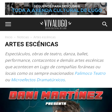
Inicio
Noticias
Artes escénicas
ARTES ESCÉNICAS
Espectáculos, obras de teatro, danza, ballet,
performance, contacontos e demáis artes escénicas
que acontecen en Lugo de compañías foráneas ou
locais como os sempre ovacionados
Palimoco Teatro
ou
Microefectos Dramatúrxicos
.