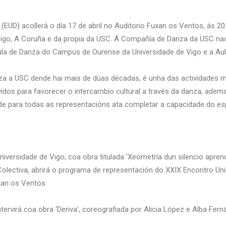
EUD) acollerá o día 17 de abril no Auditorio Fuxan os Ventos, ás 20
igo, A Coruña e da propia da USC. Á Compañía de Danza da USC nac
ula de Danza do Campus de Ourense da Universidade de Vigo e a Aul
iza a USC dende hai mais de dúas décadas, é unha das actividades m
dos para favorecer o intercambio cultural a través da danza, ademai
alde para todas as representacións ata completar a capacidade do e
ersidade de Vigo, coa obra titulada ‘Xeometría dun silencio aprendi
olectiva, abrirá o programa de representación do XXIX Encontro Uni
uxan os Ventos.
ervirá coa obra ‘Deriva’, coreografiada por Alicia López e Alba Fern