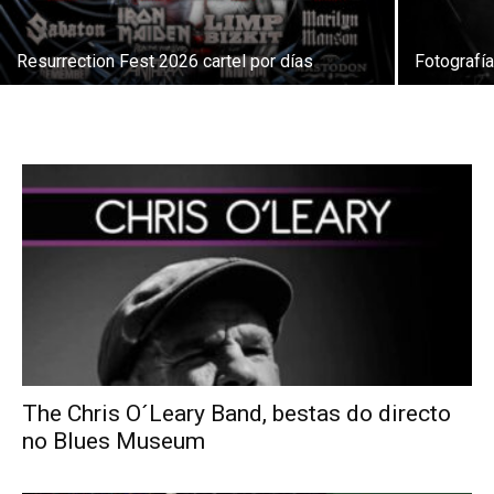
Resurrection Fest 2026 cartel por días
Fotografía
The Chris O´Leary Band, bestas do directo
no Blues Museum