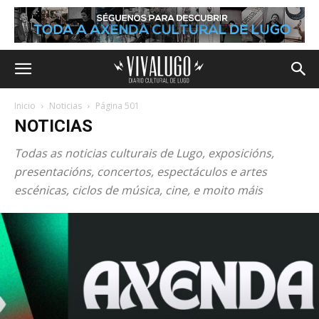
Inicio
Noticias
Página 501
NOTICIAS
Todas as noticias culturais de Lugo, exposicións,
presentacións, concertos, espectáculos e artes
escénicas, ciclos de música, cine, e moito máis