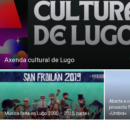
Axenda cultural de Lugo
Aberta a c
proxecto 
Música feita en Lugo 2000 – 2025, parte I
«Umbra»