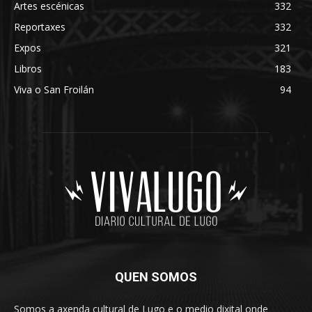
Artes escénicas
332
Reportaxes
332
Expos
321
Libros
183
Viva o San Froilán
94
QUEN SOMOS
Somos a axenda cultural de Lugo e o medio dixital onde