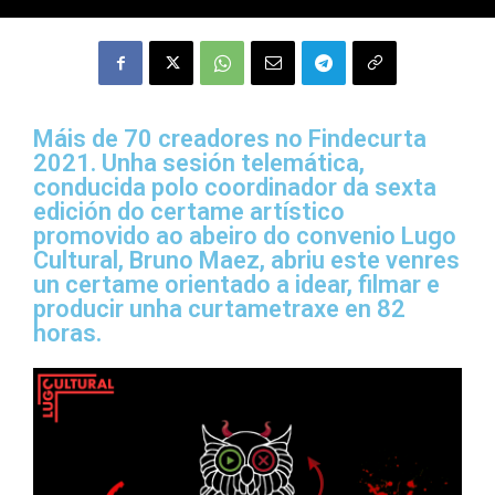
Máis de 70 creadores no Findecurta
2021. Unha sesión telemática,
conducida polo coordinador da sexta
edición do certame artístico
promovido ao abeiro do convenio Lugo
Cultural, Bruno Maez, abriu este venres
un certame orientado a idear, filmar e
producir unha curtametraxe en 82
horas.