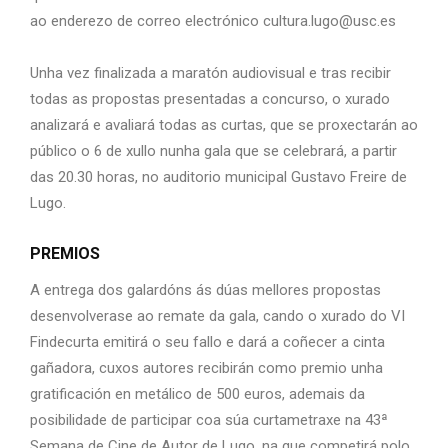
ao
enderezo de correo electrónico cultura.lugo@usc.es
Unha vez finalizada a maratón audiovisual e tras recibir
todas as propostas presentadas a
concurso, o xurado
analizará e avaliará todas as curtas, que se proxectarán ao
público o 6
de xullo nunha gala que se celebrará, a partir
das 20.30 horas, no auditorio municipal
Gustavo Freire de
Lugo.
PREMIOS
A entrega dos galardóns ás dúas mellores propostas
desenvolverase ao remate da gala,
cando o xurado do VI
Findecurta emitirá o seu fallo e dará a coñecer a cinta
gañadora,
cuxos autores recibirán como premio unha
gratificación en metálico de 500 euros,
ademais da
posibilidade de participar coa súa curtametraxe na 43ª
Semana de Cine de Aut
or de Lugo, na que competirá polo