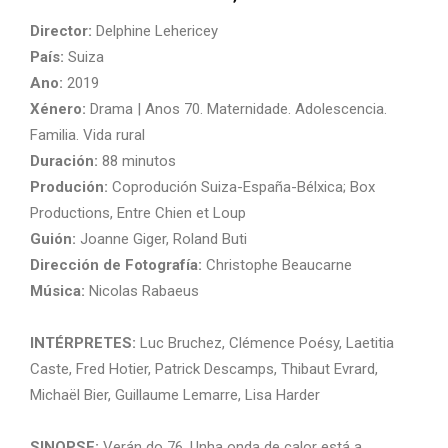
Director:
Delphine Lehericey
País:
Suiza
Ano:
2019
Xénero:
Drama | Anos 70. Maternidade. Adolescencia.
Familia. Vida rural
Duración:
88 minutos
Produción:
Coprodución Suiza-España-Bélxica; Box
Productions, Entre Chien et Loup
Guión:
Joanne Giger, Roland Buti
Dirección de Fotografía:
Christophe Beaucarne
Música:
Nicolas Rabaeus
INTÉRPRETES:
Luc Bruchez, Clémence Poésy, Laetitia
Caste, Fred Hotier, Patrick Descamps, Thibaut Evrard,
Michaël Bier, Guillaume Lemarre, Lisa Harder
SINOPSE:
Verán do 76. Unha onda de calor está a