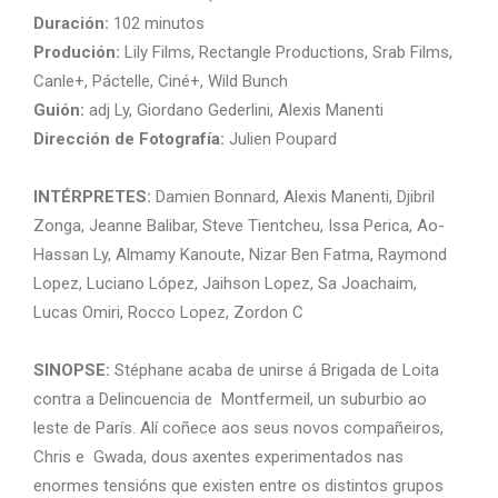
Duración:
102 minutos
Produción:
Lily Films, Rectangle Productions, Srab Films,
Canle+, Páctelle, Ciné+, Wild Bunch
Guión:
adj Ly, Giordano Gederlini, Alexis Manenti
Dirección de Fotografía:
Julien Poupard
INTÉRPRETES:
Damien Bonnard, Alexis Manenti, Djibril
Zonga, Jeanne Balibar, Steve Tientcheu, Issa Perica, Ao-
Hassan Ly, Almamy Kanoute, Nizar Ben Fatma, Raymond
Lopez, Luciano López, Jaihson Lopez, Sa Joachaim,
Lucas Omiri, Rocco Lopez, Zordon C
SINOPSE:
Stéphane acaba de unirse á Brigada de Loita
contra a Delincuencia de Montfermeil, un suburbio ao
leste de París. Alí coñece aos seus novos compañeiros,
Chris e Gwada, dous axentes experimentados nas
enormes tensións que existen entre os distintos grupos