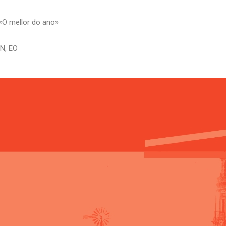
«O mellor do ano»
N, EO