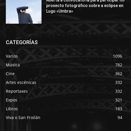
Aberta a convocatoria para participar no
proxecto fotográfico sobre a eclipse en
Lugo «Umbra»
CATEGORÍAS
Varios
1096
Música
782
Cine
362
Artes escénicas
332
Reportaxes
332
Expos
321
Libros
183
Viva o San Froilán
94