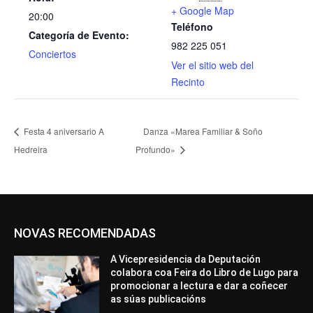
+ Google Map
20:00
Teléfono
Categoría de Evento:
982 225 051
Conciertos
Ver el sitio web del
Recinto
Festa 4 aniversario A
Danza «Marea Familiar & Soño
Hedreira
Profundo»
NOVAS RECOMENDADAS
A Vicepresidencia da Deputación
colabora coa Feira do Libro de Lugo para
promocionar a lectura e dar a coñecer
as súas publicacións