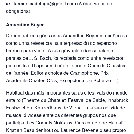
a:
filarmonicadelugo@gmail.com
(A reserva non é
obrigatoria)
Amandine Beyer
Dende hai xa algúns anos Amandine Beyer é recoñecida
como unha referencia na interpretación do repertorio
barroco para violín. A súa gravación das sonatas e
partitas de J. S. Bach, foi recibida como unha revelación
pola critica (Diapason d’or de l’année, Choc de Classica
de l’année, Editor’s choice de Gramophone, Prix
Academie Charles Cros, Excepcional de Scherzo….).
Habitual das máis importantes salas e festivais do mundo
enteiro (Théatre du Chatelet, Festival de Sablé, Innsbruck
Festwochen, Konzerthaus de Viena…), a súa actividade
musical divídese entre os diferentes grupos nos que
participa: Les Cornets Noirs, os dúos con Pierre Hantaï,
Kristian Bezuidenhout ou Laurence Beyer e o seu propio