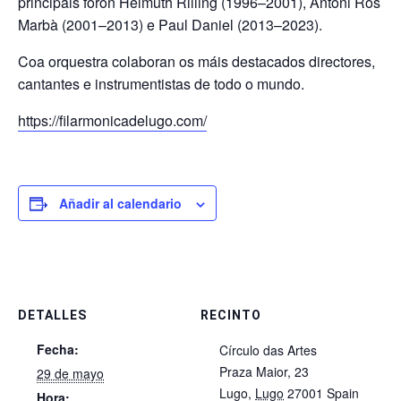
principais foron Helmuth Rilling (1996–2001), Antoni Ros
Marbà (2001–2013) e Paul Daniel (2013–2023).
Coa orquestra colaboran os máis destacados directores,
cantantes e instrumentistas de todo o mundo.
https://filarmonicadelugo.com/
Añadir al calendario
DETALLES
RECINTO
Fecha:
Círculo das Artes
Praza Maior, 23
29 de mayo
Lugo
,
Lugo
27001
Spain
Hora: