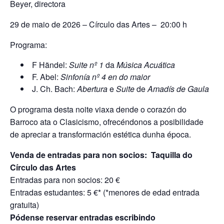
Beyer, directora
29 de maio de 2026 – Círculo das Artes – 20:00 h
Programa:
F Händel:
Suite nº 1
da
Música Acuática
F. Abel:
Sinfonía nº 4 en do maior
J. Ch. Bach:
Abertura
e
Suite
de
Amadís de Gaula
O programa desta noite viaxa dende o corazón do
Barroco ata o Clasicismo, ofrecéndonos a posibilidade
de apreciar a transformación estética dunha época.
Venda de entradas para non socios: Taquilla do
Círculo das Artes
Entradas para non socios: 20 €
Entradas estudantes: 5 €* (*menores de edad entrada
gratuita)
Pódense reservar entradas escribindo