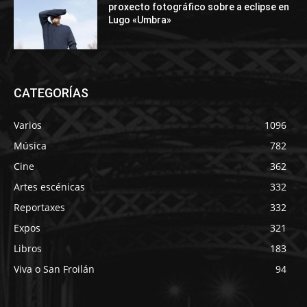
proxecto fotográfico sobre a eclipse en
Lugo «Umbra»
CATEGORÍAS
Varios
1096
Música
782
Cine
362
Artes escénicas
332
Reportaxes
332
Expos
321
Libros
183
Viva o San Froilán
94