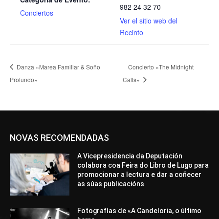
982 24 32 70
Conciertos
Ver el sitio web del
Recinto
Danza «Marea Familiar & Soño
Concierto «The Midnight
Profundo»
Calls»
NOVAS RECOMENDADAS
A Vicepresidencia da Deputación
colabora coa Feira do Libro de Lugo para
promocionar a lectura e dar a coñecer
as súas publicacións
Fotografías de «A Candeloria, o último