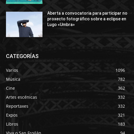
Aberta a convocatoria para participar no
proxecto fotográfico sobre a eclipse en
Lugo «Umbra»
CATEGORÍAS
Varios
1096
Música
782
Cine
362
Artes escénicas
332
Reportaxes
332
Expos
321
Libros
183
Viva o San Froilán
94