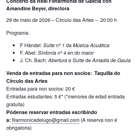
Concerto da Real Filharmonía de Galicia con
Amandine Beyer, directora
29 de maio de 2026 – Círculo das Artes – 20:00 h
Programa:
F Händel:
Suite nº 1
da
Música Acuática
F. Abel:
Sinfonía nº 4 en do maior
J. Ch. Bach:
Abertura
e
Suite
de
Amadís de Gaula
Venda de entradas para non socios: Taquilla do
Círculo das Artes
Entradas para non socios: 20 €
Entradas estudantes: 5 €* (*menores de edad entrada
gratuita)
Pódense reservar entradas escribindo
a:
filarmonicadelugo@gmail.com
(A reserva non é
obrigatoria)