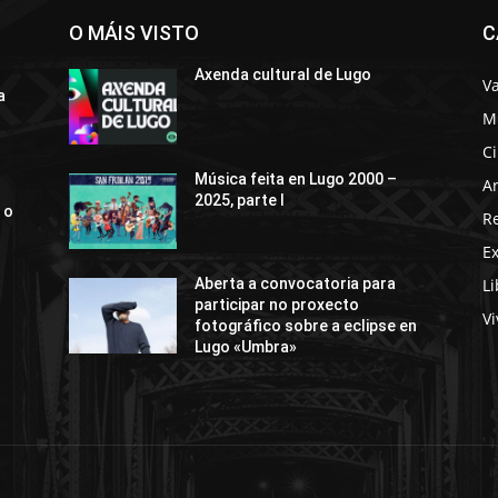
O MÁIS VISTO
C
Axenda cultural de Lugo
Va
a
M
C
Música feita en Lugo 2000 –
Ar
2025, parte I
 o
R
E
Li
Aberta a convocatoria para
participar no proxecto
Vi
fotográfico sobre a eclipse en
Lugo «Umbra»