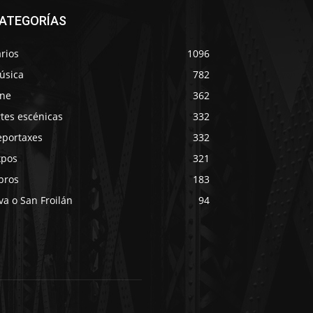
ATEGORÍAS
rios
1096
úsica
782
ine
362
tes escénicas
332
eportaxes
332
xpos
321
bros
183
va o San Froilán
94