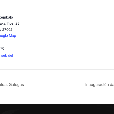
icémbalo
axariños, 23
o
27002
oogle Map
 70
o web del
etras Galegas
Inauguración da