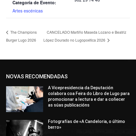
Categoría de Evento:
Artes escénicas
The Champions
CANCELADO Martiño Maseda Lozano e Beatriz
Burger Lugo 2026
López Dourado no Lugopoética 2026
NOVAS RECOMENDADAS
A Vicepresidencia da Deputación
colabora coa Feira do Libro de Lugo para
promocionar a lectura e dar a coñecer
as súas publicacións
Fotografías de «A Candeloria, o último
berro»