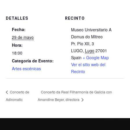
DETALLES
RECINTO
Fecha:
Museo Universitario A
Domus do Mitreo
29 de mayo
Pr. Pío XII, 3
Hora:
LUGO
,
Lugo
27001
18:00
Spain
+ Google Map
Categoría de Evento:
Ver el sitio web del
Artes escénicas
Recinto
Concerto de
Concerto da Real Filharmonía de Galicia con
Adiromatic
Amandine Beyer, directora