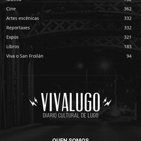
Cine
362
Artes escénicas
332
Reportaxes
332
Expos
321
Libros
183
Viva o San Froilán
94
QUEN SOMOS