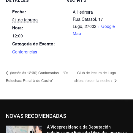
DETALLES
RECINTO
Fecha:
A Hedreira
Rua Catasol, 17
21 de febrero
Lugo
,
27002
+ Google
Hora:
Map
12:00
Categoría de Evento:
Conferencias
(tamén ás 12:30) Contacontos – “Os
Club de lectura de Lugo –
Bolechas: Rosalía de Castro”
«Nosotros en la noche»
NOVAS RECOMENDADAS
A Vicepresidencia da Deputación
colabora coa Feira do Libro de Lugo para