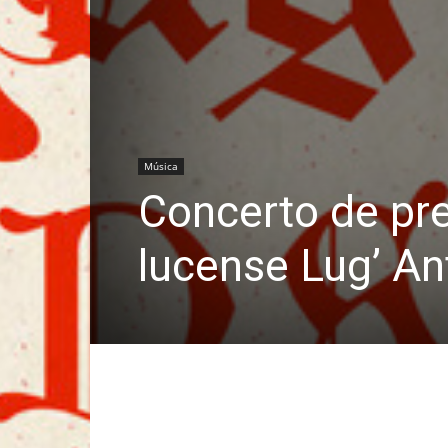
Música
Concerto de pr
lucense Lug’ A