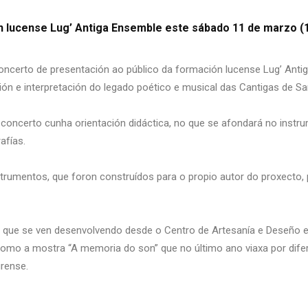
 lucense Lug’ Antiga Ensemble este sábado 11 de marzo (1
oncerto de presentación ao público da formación lucense Lug’ Ant
sión e interpretación do legado poético e musical das Cantigas de S
 concerto cunha orientación didáctica, no que se afondará no instr
afías.
trumentos, que foron construídos para o propio autor do proxecto, 
o que se ven desenvolvendo desde o Centro de Artesanía e Deseño e
 como a mostra “A memoria do son” que no último ano viaxa por difer
urense.