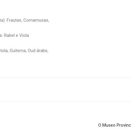
sta) .Frautas, Cornamusas,
s: Rabel e Viola
ola, Guiterna, Oud árabe,
O Museo Provinc