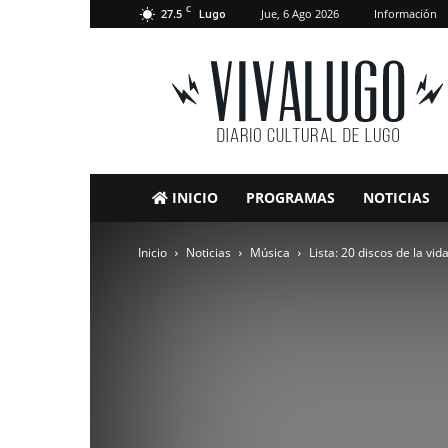
C
27.5
Jue, 6 Ago 2026
Información
Lugo
VivaLugo
INICIO
PROGRAMAS
NOTICIAS
Inicio
Noticias
Música
Lista: 20 discos de la vid