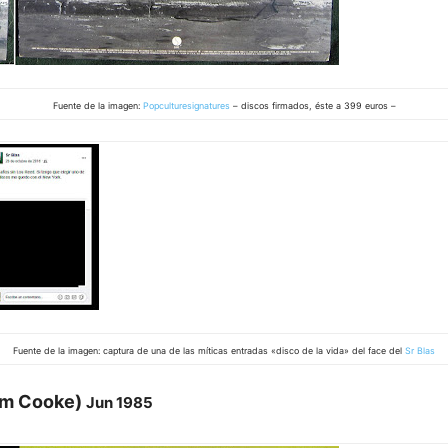
Fuente de la imagen:
Popculturesignatures
– discos firmados, éste a 399 euros –
Fuente de la imagen: captura de una de las míticas entradas «disco de la vida» del face del
Sr Blas
am Cooke)
Jun 1985