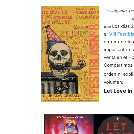
«…algunas vece
p
Los días 2
15/09
el
VIII Festibl
en uno de los
importante es
venta en el Ho
Compartimos 
orden ni expli
volumen:
Let Love In