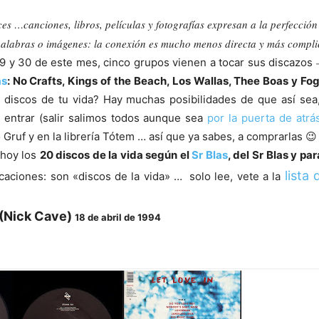
s …canciones, libros, películas y fotografías expresan a la perfección
alabras o imágenes: la conexión es mucho menos directa y más compli
9 y 30 de este mes, cinco grupos vienen a tocar sus discazos
–
as
: No Crafts, Kings of the Beach, Los Wallas, Thee Boas y F
 discos de tu vida? Hay muchas posibilidades de que así sea
 entrar (salir salimos todos aunque sea
por la puerta de atrá
 Gruf y en la librería Tótem … así que ya sabes, a comprarlas 😉
hoy los
20 discos de la vida según el
Sr Blas
, del Sr Blas y par
lista 
caciones: son «discos de la vida» … solo lee, vete a la
 (Nick Cave)
18 de abril de 1994