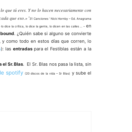
 lo que tú eres. Y no lo hacen necesariamente con
cada que eso.»
‘
31 Canciones ‘ Nick Hornby – Ed. Anagrama
en
 lo dice la crítica, lo dice la gente, lo dicen en las calles … –
ogbound
. ¿Quién sabe si alguno se convierte
, y como todo en estos días que corren, lo
s
): las
entradas
para el Festiblas están a la
a el Sr. Blas
. El Sr. Blas nos pasa la lista, sin
de spotify
y sube el
(20 discos de la vida – Sr Blas)