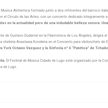
po Musica Alchemica formado junto a dos referentes del barroco itali
en el Círculo de las Artes, con un concierto dedicado íntegramente 
tes en la actualidad pero de una indudable belleza sonora. Una
ente de Gustavo Dudamel en la Filarmónica de Los Ángeles, dirigirá el
a chelista Anastasia Kovekina en el Concierto para vilolonchelo de 
 York Octavio Vázquez y la Sinfonía nº 6 “Patética” de Tchaik
ita.
El Festival de Música Cidade de Lugo está organizado por la Co
ca de Lugo.