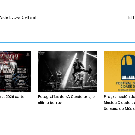
rde Lvcvs Cvltvral
El 
st 2026 cartel
Fotografías de «A Candeloria, o
Programación do 
último berro»
Música Cidade d
Semana de Músic