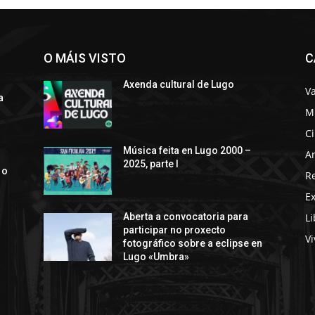
O MÁIS VISTO
C
Axenda cultural de Lugo
Va
a
M
C
s
Música feita en Lugo 2000 –
Ar
2025, parte I
 o
R
E
Li
Aberta a convocatoria para
participar no proxecto
Vi
fotográfico sobre a eclipse en
Lugo «Umbra»