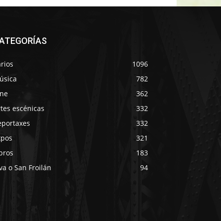
ATEGORÍAS
rios
1096
úsica
782
ine
362
tes escénicas
332
eportaxes
332
xpos
321
bros
183
va o San Froilán
94