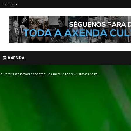
Contacto
AXENDA
a e Peter Pan novos espectáculos no Auditorio Gustavo Freire...