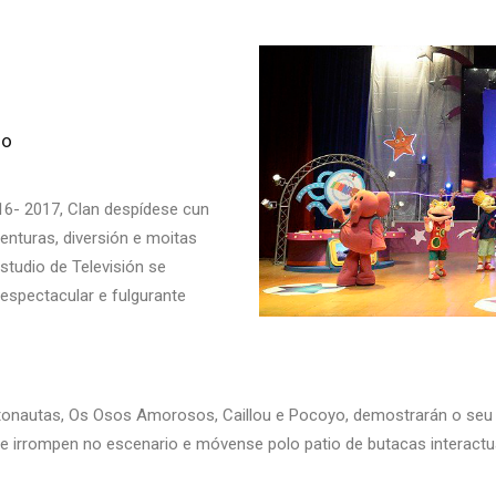
go
016- 2017, Clan despídese cun
nturas, diversión e moitas
Estudio de Televisión se
espectacular e fulgurante
tonautas, Os Osos Amorosos, Caillou e Pocoyo, demostrarán o seu ta
ue irrompen no escenario e móvense polo patio de butacas intera