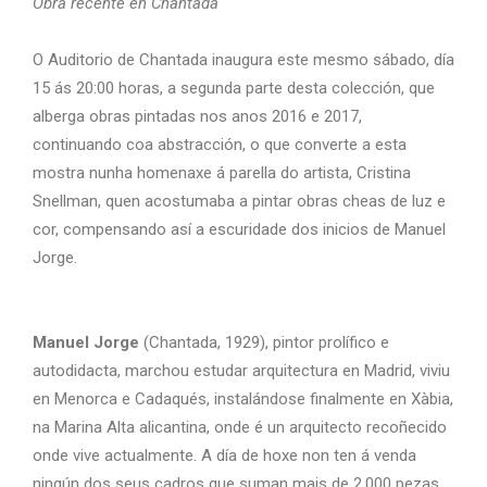
Obra recente en Chantada
O Auditorio de Chantada inaugura este mesmo sábado, día
15 ás 20:00 horas, a segunda parte desta colección, que
alberga obras pintadas nos anos 2016 e 2017,
continuando coa abstracción, o que converte a esta
mostra nunha homenaxe á parella do artista, Cristina
Snellman, quen acostumaba a pintar obras cheas de luz e
cor, compensando así a escuridade dos inicios de Manuel
Jorge.
Manuel Jorge
(Chantada, 1929), pintor prolífico e
autodidacta, marchou estudar arquitectura en Madrid, viviu
en Menorca e Cadaqués, instalándose finalmente en Xàbia,
na Marina Alta alicantina, onde é un arquitecto recoñecido
onde vive actualmente. A día de hoxe non ten á venda
ningún dos seus cadros que suman mais de 2.000 pezas