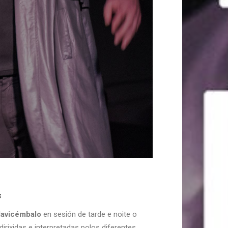
s
lavicémbalo
en sesión de tarde e noite o
, dirixidas e interpretadas polos diferentes