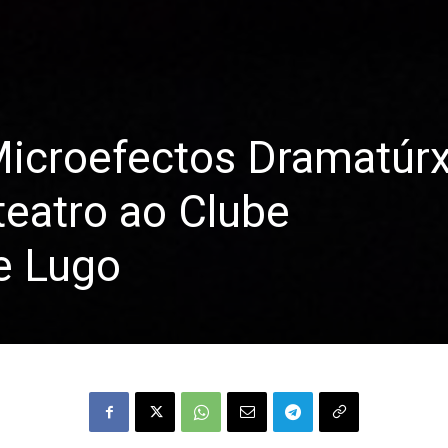
icroefectos Dramatúrx
teatro ao Clube
e Lugo