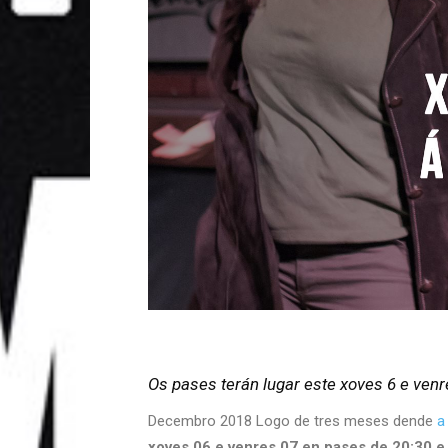
Os pases terán lugar este xoves 6 e ven
Decembro 2018 Logo de tres meses dende
a 
xoves 06 e venres 07 en pases de 20:30 e