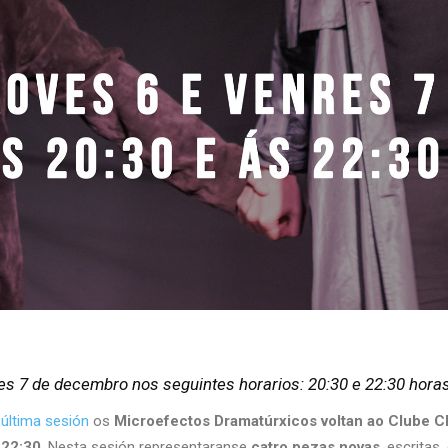
res 7 de decembro nos seguintes horarios: 20:30 e 22:30 hora
última sesión
os
Microefectos Dramatúrxicos voltan ao Clube C
 22:30
. Nesta sesión representaranse
catro pezas novas
, escritas