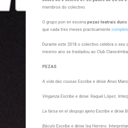
membros do colectivo.
O grupo pon en escena
pezas teatrais duns 
que cada tres meses practicamente
completa
Durante este 2018 o colectivo celebra o seu
mesmo ano se trasladou ao Club Clavicémbal
PEZAS
A vida das cousas
Escribe e dirixe Anxo Mano
Vinganza
Escribe e dirixe: Raquel López. Inte
La farsa en el despojo ajeno
Escribe e dirixe 
Báculo
Escribe e dirixe Isa Herrero. Interpret