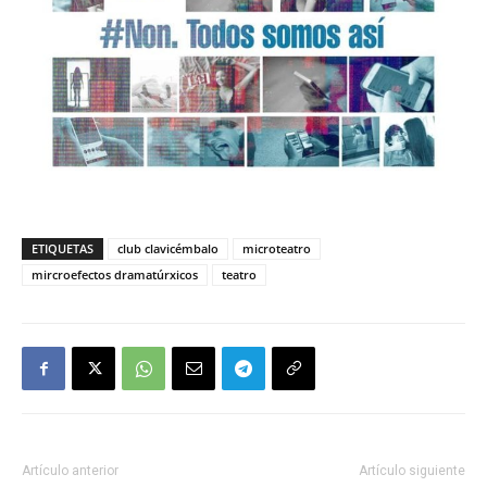
ETIQUETAS
club clavicémbalo
microteatro
mircroefectos dramatúrxicos
teatro
Artículo anterior
Artículo siguiente