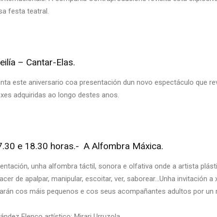
 festa teatral.
lía – Cantar-Elas.
onta este aniversario coa presentación dun novo espectáculo que rev
axes adquiridas ao longo destes anos.
.30 e 18.30 horas.- A Alfombra Máxica.
entación, unha alfombra táctil, sonora e olfativa onde a artista pl
cer de apalpar, manipular, escoitar, ver, saborear…Unha invitación a
axarán cos máis pequenos e cos seus acompañantes adultos por un
ndez Elenco artístico: Mirari Urruzola