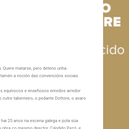
a. Quere matarse, pero deteno unha
o tamén a noción das convencións sociais.
idos equívocos e enxeñosos enredos arredor
o cutre taberneiro, o pedante Dottore, o avaro
o hai 25 anos na escena galega e pola súa
a obra co mesmo director, Cándido Pazó, e