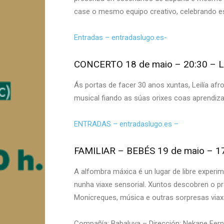
case o mesmo equipo creativo, celebrando esa
Entradas – entradaslugo.es-
CONCERTO 18 de maio – 20:30 – Lei
Ás portas de facer 30 anos xuntas, Leilía afr
musical fiando as súas orixes coas aprendiz
ENTRADAS – entradaslugo.es –
FAMILIAR – BEBÉS 19 de maio – 17
A alfombra máxica é un lugar de libre experim
nunha viaxe sensorial. Xuntos descobren o pra
Monicreques, música e outras sorpresas vi
Compañía: Babaluva – Dirección: Nekane Ferná