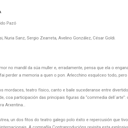
A
ido Pazó
i, Nuria Sanz, Sergio Zearreta, Avelino González, César Goldi.
mor no mandil da súa muller e, erradamente, pensa que ela o engan
 fai perder a memoria a quen o pon. Arlecchino esquéceo todo, per
os mordaces, teatro físico, canto e baile sucederanse entre divert
, coa participación das principais figuras da “commedia dell´arte”: 
ora Arxentina…
trea, un dos fitos do teatro galego polo éxito e repercusión que tiv
ternacionais. A compañía Contraproducións revisita esta explosiv