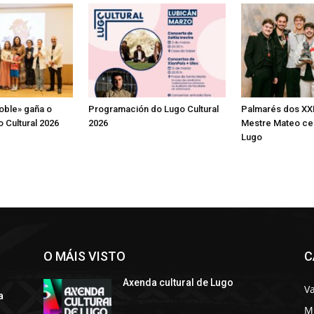
oble» gaña o
Programación do Lugo Cultural
Palmarés dos XX
 Cultural 2026
2026
Mestre Mateo ce
Lugo
O MÁIS VISTO
C
Axenda cultural de Lugo
Va
a
M