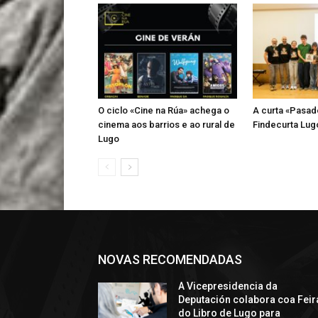
O ciclo «Cine na Rúa» achega o
A curta «Pasad
cinema aos barrios e ao rural de
Findecurta Lugo
Lugo
NOVAS RECOMENDADAS
A Vicepresidencia da
Deputación colabora coa Feir
do Libro de Lugo para