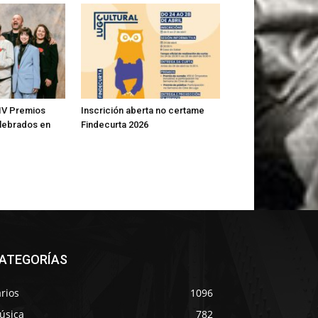
IV Premios
Inscrición aberta no certame
lebrados en
Findecurta 2026
ATEGORÍAS
rios
1096
úsica
782