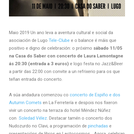
Maio 2019 Un ano leva a aventura cultural e social da
asociación de Lugo
Tele-Clube
e o balance é máis que
positivo e digno de celebración: o próximo
sábado 11/05
na Casa do Saber con concerto de Laura Lamontagne
ás 20:30 (entrada a 3 euros)
e logo festa no Jazz&Beer
a partir das 22:00 con convite a un refrixerio para os que
teñan entrada do concerto.
A súa andadura comenzou co
concerto de Espiño e dos
Autumn Comets
en La Ferretería e despois nos fixeron
vivir un concerto na terraza do hotel Méndez Núñez
con
Soledad Vélez
. Destacar tamén o concerto dos
Nudozurdo no Clavi, a programación de
pinchadas
e
presentacións de libros en Lectocosmos… Agora, celebran