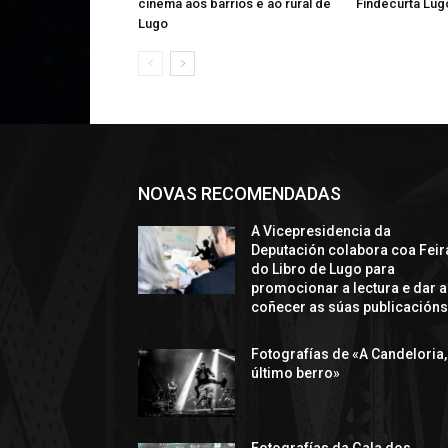
cinema aos barrios e ao rural de
Findecurta Lugo
Lugo
NOVAS RECOMENDADAS
A Vicepresidencia da
Deputación colabora coa Feir
do Libro de Lugo para
promocionar a lectura e dar a
coñecer as súas publicación
Fotografías de «A Candeloria,
último berro»
Fotografías da Gala dos