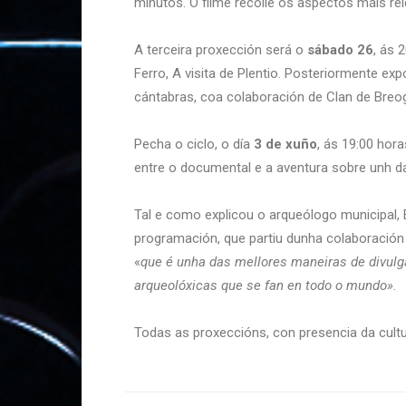
minutos. O filme recolle os aspectos máis r
A terceira proxección será o
sábado 26
, ás 
Ferro, A visita de Plentio. Posteriormente exp
cántabras, coa colaboración de Clan de Breo
Pecha o ciclo, o día
3 de xuño
, ás 19:00 hor
entre o documental e a aventura sobre unh da
Tal e como explicou o arqueólogo municipal, 
programación, que partiu dunha colaboración q
«
que é unha das mellores maneiras de divulga
arqueolóxicas que se fan en todo o mundo»
.
Todas as proxeccións, con presencia da cult