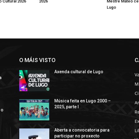
 Cultural 2026
2026
Mestre Mateo ce
Lugo
O MÁIS VISTO
C
Axenda cultural de Lugo
Va
a
M
C
s
Música feita en Lugo 2000 –
Ar
2025, parte I
 o
R
E
Li
Aberta a convocatoria para
participar no proxecto