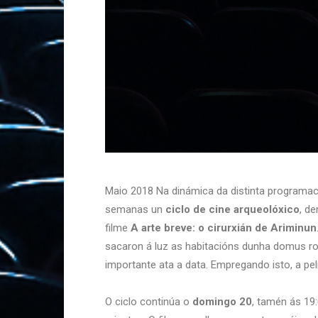
Maio 2018 Na dinámica da distinta programació
semanas un
ciclo de cine arqueolóxico
, d
filme
A arte breve: o cirurxián de Ariminun
sacaron á luz as habitacións dunha domus r
importante ata a data. Empregando isto, a pelí
O ciclo continúa o
domingo 20
, tamén ás 19