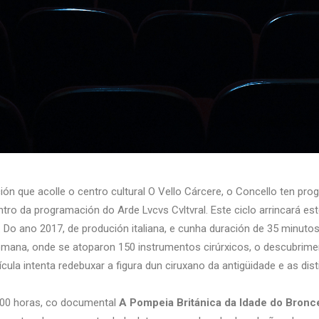
n que acolle o centro cultural O Vello Cárcere, o Concello ten prog
entro da programación do Arde Lvcvs Cvltvral. Este ciclo arrincará 
. Do ano 2017, de produción italiana, e cunha duración de 35 minuto
omana, onde se atoparon 150 instrumentos cirúrxicos, o descubri
cula intenta redebuxar a figura dun ciruxano da antigüidade e as dist
:00 horas, co documental
A Pompeia Británica da Idade do Bronc