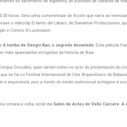
elevantes do xacemento de Inglaterra, un poboado de cabañas de ma
20:30 horas. Será unha curtometraxe de ficción que narra as vivenc
orase o videoclip El llanto del Lábaro, de Dianaimar Producciones, qu
gán e Cohors III Lucensium.
as
A tumba de Gengis Kan, o segredo desvelado
. Esta película f
s máis apaixoantes incógnitas da historia de Asia.
Enrique González, quen tamén estivo no acto de presentación do cicl
ue se fai co Festival Internacional de Cine Arqueolóxico de Bidasoa. 
r a arqueoloxía, pois a través do medio audiovisual achégase á soci
ura romana e celta, serán
no Salón de Actos do Vello Cárcere. A e