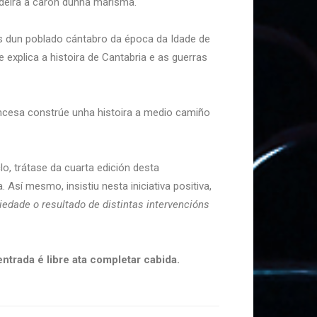
deira a carón dunha marisma.
ias dun poblado cántabro da época da Idade de
e explica a histoira de Cantabria e as guerras
rancesa constrúe unha histoira a medio camiño
o, trátase da cuarta edición desta
Así mesmo, insistiu nesta iniciativa positiva,
edade o resultado de distintas intervencións
ntrada é libre ata completar cabida.