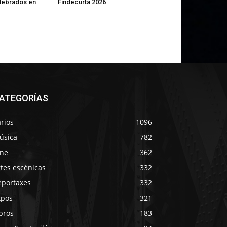
lebrados en
Findecurta 2026
ATEGORÍAS
rios
1096
úsica
782
ine
362
tes escénicas
332
eportaxes
332
xpos
321
bros
183