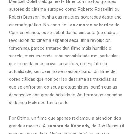
Meritxell Colell dialoga neste filme con moitos grandes
autores do cinema europeo como Roberto Rossellini ou
Robert Bresson, nunha das maiores sorpresas deste ano
cinematográfico. No caso de
Los amores cobardes
de
Carmen Blanco, outro debut dunha cineasta (se cadra a
revolución do cinema español sexa unha revolución
femenina), parece tratarse dun filme máis humilde e
sinxelo, mais esconde unha sensibilidade moi particular,
que conecta coas novas xeracións, co espírito da
actualidade, sen caer no sensacionalismo. Un filme de
cores cálidas que non por iso descarta as traxedias as
que se enfrontan os seus protagonistas, senón que as
desenvolve con grande habilidade. As fermosas cancións
da banda McEnroe fan o resto.
Por último, un filme que apenas reclamou a atención dos
grandes medios:
Á sombra de Kennedy,
de Rob Reiner (A
princesa prometida, Algúns homes bos), na que se