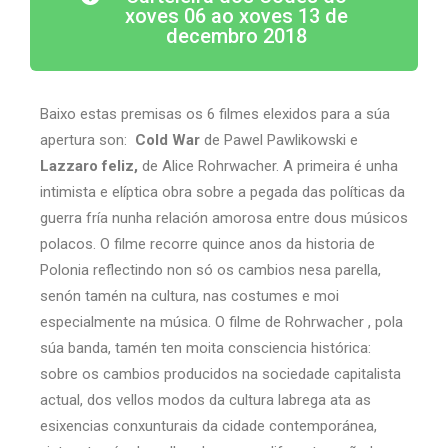
xoves 06 ao xoves 13 de
decembro 2018
Baixo estas premisas os 6 filmes elexidos para a súa
apertura son:
Cold War
de Pawel Pawlikowski e
Lazzaro feliz,
de Alice Rohrwacher. A primeira é unha
intimista e elíptica obra sobre a pegada das políticas da
guerra fría nunha relación amorosa entre dous músicos
polacos. O filme recorre quince anos da historia de
Polonia reflectindo non só os cambios nesa parella,
senón tamén na cultura, nas costumes e moi
especialmente na música. O filme de Rohrwacher , pola
súa banda, tamén ten moita consciencia histórica:
sobre os cambios producidos na sociedade capitalista
actual, dos vellos modos da cultura labrega ata as
esixencias conxunturais da cidade contemporánea,