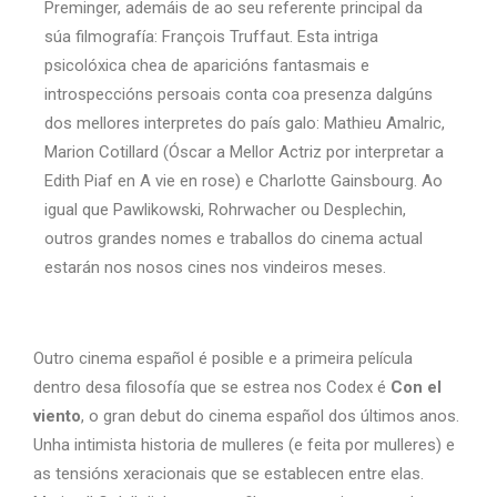
Preminger, ademáis de ao seu referente principal da
súa filmografía: François Truffaut. Esta intriga
psicolóxica chea de aparicións fantasmais e
introspeccións persoais conta coa presenza dalgúns
dos mellores interpretes do país galo: Mathieu Amalric,
Marion Cotillard (Óscar a Mellor Actriz por interpretar a
Edith Piaf en A vie en rose) e Charlotte Gainsbourg. Ao
igual que Pawlikowski, Rohrwacher ou Desplechin,
outros grandes nomes e traballos do cinema actual
estarán nos nosos cines nos vindeiros meses.
Outro cinema español é posible e a primeira película
dentro desa filosofía que se estrea nos Codex é
Con el
viento
, o gran debut do cinema español dos últimos anos.
Unha intimista historia de mulleres (e feita por mulleres) e
as tensións xeracionais que se establecen entre elas.