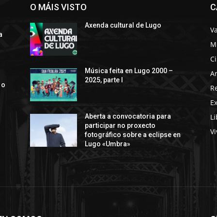
O MÁIS VISTO
C
Axenda cultural de Lugo
Va
a
M
C
s
Música feita en Lugo 2000 –
Ar
2025, parte I
 o
R
E
Li
Aberta a convocatoria para
participar no proxecto
Vi
fotográfico sobre a eclipse en
Lugo «Umbra»