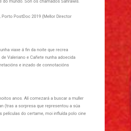
nde do mundo. Son os chamados Sahrawis.
, Porto PostDoc 2019 (Mellor Director
unha viaxe á fin da noite que recrea
a de Valeriano e Cañete nunha adoecida
erpretacións e inzado de connotacións
moitos anos. Alí comezará a buscar a muller
n (tras a sorpresa que representou a súa
 películas do certame, moi influída polo cine