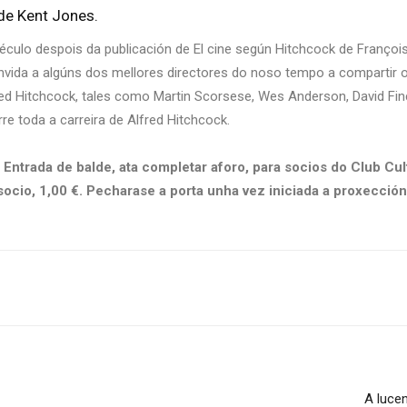
 de Kent Jones.
culo despois da publicación de El cine según Hitchcock de François 
nvida a algúns dos mellores directores do noso tempo a compartir
d Hitchcock, tales como Martin Scorsese, Wes Anderson, David Finche
re toda a carreira de Alfred Hitchcock.
 Entrada de balde, ata completar aforo, para socios do Club Cu
 socio, 1,00 €. Pecharase a porta unha vez iniciada a proxección
A luce