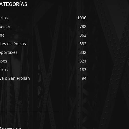
ATEGORÍAS
rios
1096
úsica
782
ine
362
tes escénicas
332
eportaxes
332
xpos
321
bros
183
va o San Froilán
94