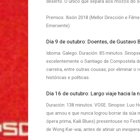
deserto. O único que separa aos mozos do 
Premios: Xixón 2018 (Mellor Dirección e Film
Emerxente)
Día 9 de outubro: Doentes, de Gustavo B
Idioma: Galego. Duración: 85 minutos. Sinopse
excelentemente o Santiago de Compostela dos
carreira, entre outras cousas, por eliminar o 
históricas e políticas.
Día 16 de outubro: Largo viaje hacia la 
Duración: 138 minutos. VOSE. Sinopse: Luo Ho
que amou e que nunca logrou borrar da súa 
ópera prima, Kaili Blues) presentouse no Fes
de Wong Kar-wai, antes de atinxir un inespera