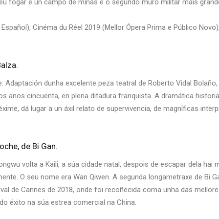
seu fogar é un campo de minas e o segundo muro militar máis gra
e Español), Cinéma du Réel 2019 (Mellor Ópera Prima e Público Novo)
alza.
: Adaptación dunha excelente peza teatral de Roberto Vidal Bolaño, 
 anos cincuenta, en plena ditadura franquista. A dramática histori
réxime, dá lugar a un áxil relato de supervivencia, de magníficas int
noche, de Bi Gan.
ngwu volta a Kaili, a súa cidade natal, despois de escapar dela hai 
mente. O seu nome era Wan Qiwen. A segunda longametraxe de Bi Ga
tival de Cannes de 2018, onde foi recoñecida coma unha das mellores
do éxito na súa estrea comercial na China.