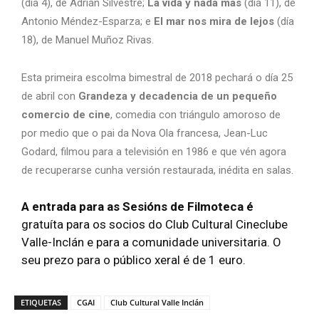
(día 4), de Adrián Silvestre;
La vida y nada más
(día 11), de
Antonio Méndez-Esparza; e
El mar nos mira de lejos
(día
18), de Manuel Muñoz Rivas.
Esta primeira escolma bimestral de 2018 pechará o día 25
de abril con
Grandeza y decadencia de un pequeño
comercio de cine
, comedia con triángulo amoroso de
por medio que o pai da Nova Ola francesa, Jean-Luc
Godard, filmou para a televisión en 1986 e que vén agora
de recuperarse cunha versión restaurada, inédita en salas.
A entrada para as Sesións de Filmoteca é
gratuíta para os socios do Club Cultural Cineclube
Valle-Inclán e para a comunidade universitaria. O
seu prezo para o público xeral é de 1 euro.
ETIQUETAS
CGAI
Club Cultural Valle Inclán