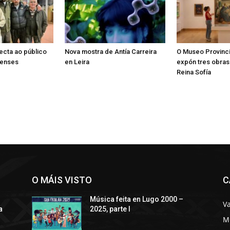
ecta ao público
Nova mostra de Antía Carreira
O Museo Provinci
censes
en Leira
expón tres obra
Reina Sofía
O MÁIS VISTO
C
Música feita en Lugo 2000 –
Va
a
2025, parte I
M