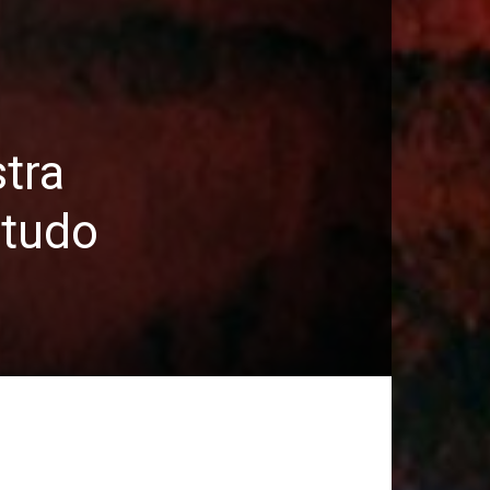
tra
studo