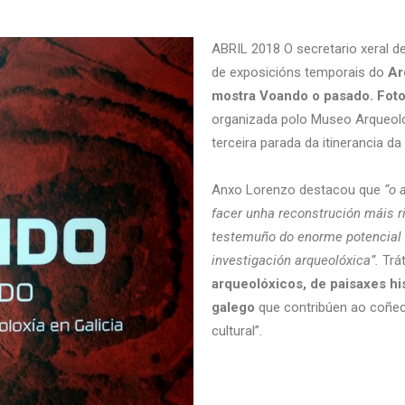
ABRIL 2018 O secretario xeral d
de exposicións temporais do
Ar
mostra Voando o pasado. Fotog
organizada polo Museo Arqueolóx
terceira parada da itinerancia da
Anxo Lorenzo destacou que
“o a
facer unha reconstrución máis r
testemuño do enorme potencial 
investigación arqueolóxica”.
Trá
arqueolóxicos, de paisaxes hi
galego
que contribúen ao coñec
cultural”.