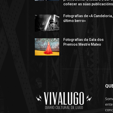
coñecer as súas publicación
Fotografías de «A Candeloria,
último berro»
Fotografías da Gala dos
Premios Mestre Mateo
QU
Somo
ente
conc