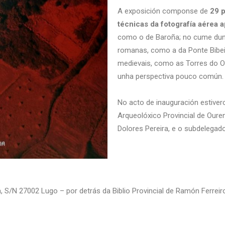
A exposición componse de
29 p
técnicas da fotografía aérea a
como o de Baroña; no cume dun 
romanas, como a da Ponte Bibei,
medievais, como as Torres do O
unha perspectiva pouco común.
No acto de inauguración estive
Arqueolóxico Provincial de Ouren
Dolores Pereira, e o subdelega
, S/N 27002 Lugo – por detrás da Biblio Provincial de Ramón Ferreir