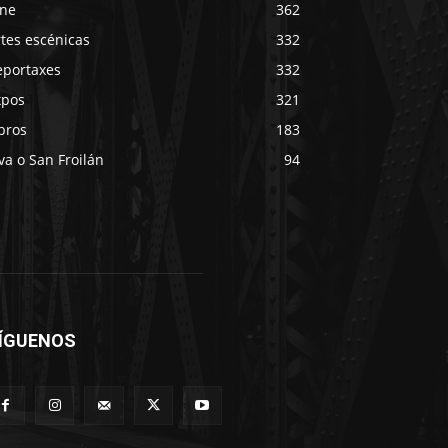
ine
362
tes escénicas
332
eportaxes
332
xpos
321
bros
183
va o San Froilán
94
ÍGUENOS