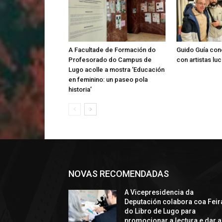
A Facultade de Formación do
Guido Guía con
Profesorado do Campus de
con artistas lu
Lugo acolle a mostra ‘Educación
en feminino: un paseo pola
historia’
NOVAS RECOMENDADAS
A Vicepresidencia da
Deputación colabora coa Feir
do Libro de Lugo para
promocionar a lectura e dar a