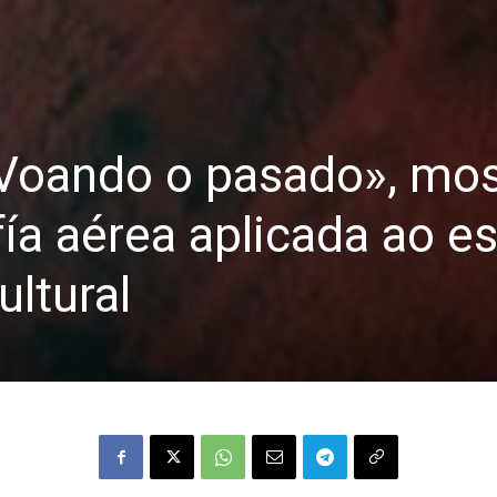
Voando o pasado», mos
fía aérea aplicada ao e
ultural