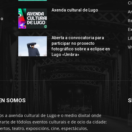
C
s
Axenda cultural de Lugo
Ar
 o
R
E
Li
Aberta a convocatoria para
participar no proxecto
Vi
fotográfico sobre a eclipse en
Lugo «Umbra»
EN SOMOS
S
s a axenda cultural de Lugo e o medio dixital onde
rarte de tódolos eventos culturais e de ocio da cidade:
ertos, teatro, exposicións, cine, espectáculos,