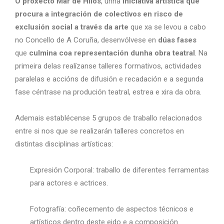
O proxecto Mar de Hilos
, unha
iniciativa artística que
procura a integración de colectivos en risco de
exclusión social a través da arte
que xa se levou a cabo
no Concello de A Coruña, desenvólvese en
dúas fases
que
culmina coa representación dunha obra teatral
. Na
primeira delas realízanse talleres formativos, actividades
paralelas e accións de difusión e recadación e a segunda
fase céntrase na produción teatral, estrea e xira da obra.
Ademais establécense 5 grupos de traballo relacionados
entre si nos que se realizarán talleres concretos en
distintas disciplinas artísticas:
Expresión Corporal: traballo de diferentes ferramentas
para actores e actrices.
Fotografía: coñecemento de aspectos técnicos e
artísticos dentro deste eido e a composición.