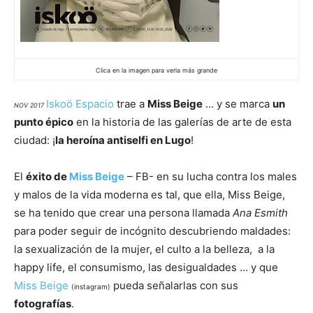
Clica en la imagen para verla más grande
Iskoö Espacio
trae a
Miss Beige
… y se marca
un
NOV 2017
punto épico
en la historia de las galerías de arte de esta
ciudad: ¡
la heroína antiselfi en Lugo
!
El
éxito de
Miss Beige
– FB- en su lucha contra los males
y malos de la vida moderna es tal, que ella, Miss Beige,
se ha tenido que crear una persona llamada
Ana Esmith
para poder seguir de incógnito descubriendo maldades:
la sexualización de la mujer, el culto a la belleza, a la
happy life, el consumismo, las desigualdades … y que
Miss Beige
pueda señalarlas con sus
(instagram)
fotografías
.