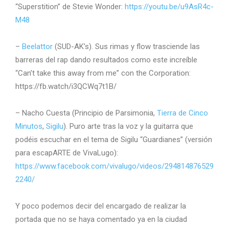
“Superstition” de Stevie Wonder:
https://youtu.be/u9AsR4c-
M48
–
Beelattor
(SUD-AK’s). Sus rimas y flow trasciende las
barreras del rap dando resultados como este increíble
“Can’t take this away from me” con the Corporation:
https://fb.watch/i3QCWq7t1B/
– Nacho Cuesta (Principio de Parsimonia,
Tierra de Cinco
Minutos
,
Sigilu
). Puro arte tras la voz y la guitarra que
podéis escuchar en el tema de Sigilu “Guardianes” (versión
para escapARTE de VivaLugo):
https://www.facebook.com/vivalugo/videos/294814876529
2240/
Y poco podemos decir del encargado de realizar la
portada que no se haya comentado ya en la ciudad