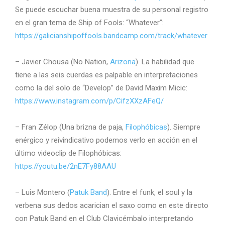
Se puede escuchar buena muestra de su personal registro
en el gran tema de Ship of Fools: “Whatever”:
https://galicianshipoffools.bandcamp.com/track/whatever
– Javier Chousa (No Nation,
Arizona
). La habilidad que
tiene a las seis cuerdas es palpable en interpretaciones
como la del solo de “Develop” de David Maxim Micic:
https://www.instagram.com/p/CifzXXzAFeQ/
– Fran Zélop (Una brizna de paja,
Filophóbicas
). Siempre
enérgico y reivindicativo podemos verlo en acción en el
último videoclip de Filophóbicas:
https://youtu.be/2nE7Fy88AAU
– Luis Montero (
Patuk Band
). Entre el funk, el soul y la
verbena sus dedos acarician el saxo como en este directo
con Patuk Band en el Club Clavicémbalo interpretando