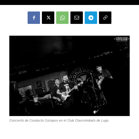
Concierto de Conducto Coloquio en el Club Clavicémbalo de Lugo.