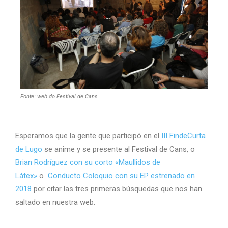
Fonte: web do Festival de Cans
Esperamos que la gente que participó en el
III FindeCurta
de Lugo
se anime y se presente al Festival de Cans, o
Brian Rodríguez con su corto «Maullidos de
Látex»
o
Conducto Coloquio con su EP estrenado en
2018
por citar las tres primeras búsquedas que nos han
saltado en nuestra web.