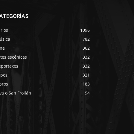
ATEGORÍAS
rios
1096
úsica
782
ine
362
tes escénicas
332
eportaxes
332
xpos
321
bros
183
va o San Froilán
94