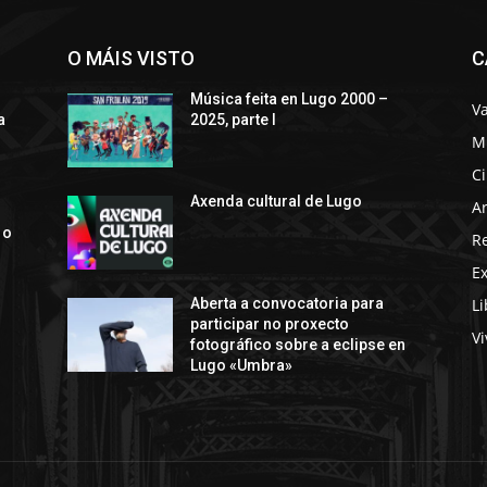
O MÁIS VISTO
C
Música feita en Lugo 2000 –
Va
a
2025, parte I
M
C
s
Axenda cultural de Lugo
Ar
 o
R
E
Li
Aberta a convocatoria para
participar no proxecto
Vi
fotográfico sobre a eclipse en
Lugo «Umbra»