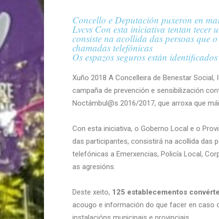
Concello e Deputación puxeron en mar
Lvcvs Con esta iniciativa tentan tecer
consiste na acollida das persoas que o
chamadas telefónicas
Os espazos seguros están identificado
Xuño 2018 A Concelleira de Benestar Social, 
campaña de prevención e sensibilización con
Noctámbul@s 2016/2017, que arroxa que máis 
Con esta iniciativa, o Goberno Local e o Prov
das participantes, consistirá na acollida da
telefónicas a Emerxencias, Policía Local, Co
as agresións.
Deste xeito,
125 establecementos convért
acougo e información do que facer en caso d
instalacións municipais e provinciais.