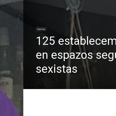
Varios
125 establecem
en espazos segu
sexistas