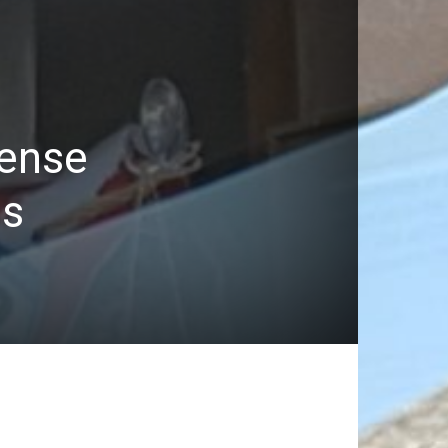
tense
ns