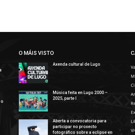
O MÁIS VISTO
C
Axenda cultural de Lugo
Va
a
M
C
s
Música feita en Lugo 2000 –
Ar
2025, parte I
 o
R
E
Li
Aberta a convocatoria para
participar no proxecto
Vi
fotográfico sobre a eclipse en