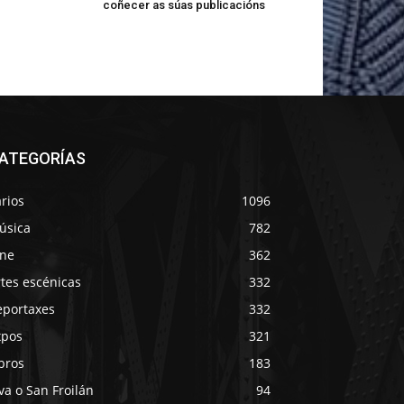
coñecer as súas publicacións
ATEGORÍAS
rios
1096
úsica
782
ine
362
tes escénicas
332
eportaxes
332
xpos
321
bros
183
va o San Froilán
94