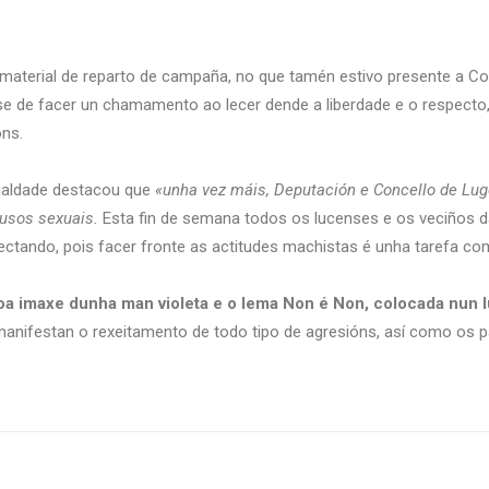
aterial de reparto de campaña, no que tamén estivo presente a Con
 de facer un chamamento ao lecer dende a liberdade e o respecto, 
óns.
gualdade destacou que
«unha vez máis, Deputación e Concello de Lug
busos sexuais.
Esta fin de semana todos os lucenses e os veciños d
ectando, pois facer fronte as actitudes machistas é unha tarefa co
a imaxe dunha man violeta e o lema Non é Non, colocada nun lug
e manifestan o rexeitamento de todo tipo de agresións, así como os